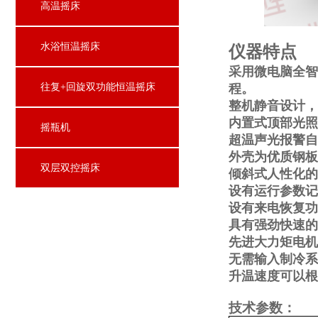
高温摇床
水浴恒温摇床
仪器特点
采用微电脑全智
往复+回旋双功能恒温摇床
程。
整机静音设计，
内置式顶部光照
摇瓶机
超温声光报警自
外壳为优质钢板
双层双控摇床
倾斜式人性化的
设有运行参数记
设有来电恢复功
具有强劲快速的
先进大力矩电机
无需输入制冷系
升温速度可以根
技术
参数
：