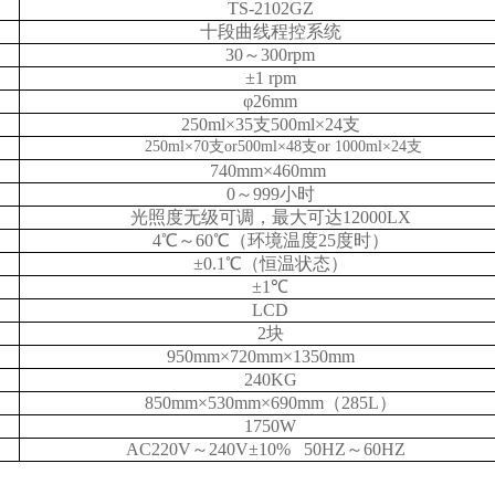
TS-
2102GZ
十段曲线程控系统
30
～
3
00rpm
±1 rpm
φ
2
6
mm
250
ml×
35
支
500
ml×
24
支
250
ml×
70支or500
ml×
48
支
or 1000ml
×
24
支
740
mm×
460
mm
0～999小时
光照度无级可调，
最大可达
12000LX
4
℃～60℃
（
环境温度
25度时
）
±0.1℃
（恒温状态）
±1℃
LCD
2
块
950
mm×
7
2
0
mm×
1
35
0
mm
240
KG
8
5
0
mm×
5
3
0
mm×
6
9
0
mm（
285
L）
1
750W
AC220V
～
240V±10%
50
H
Z～60HZ