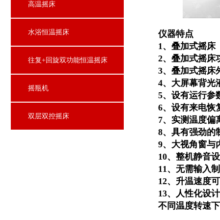
高温摇床
水浴恒温摇床
仪器特点
1、
叠加式摇床
2、叠加式摇床
往复+回旋双功能恒温摇床
3、叠加式摇床
4、大屏幕背光
摇瓶机
5、设有运行参
6、设有来电恢
双层双控摇床
7、实测温度偏
8、具有强劲的
9、大视角窗与
10、整机静音
11、
无需输入制
12、
升温速度可
13、人性化设
不同温度转速下