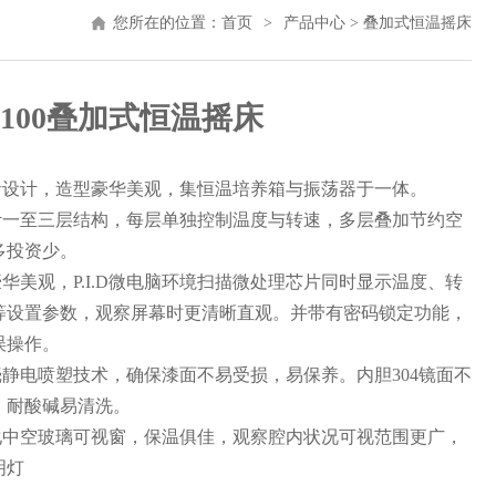
您所在的位置：
首页
>
产品中心
>
叠加式恒温摇床
3S100叠加式恒温摇床
静音设计，造型豪华美观，集恒温培养箱与振荡器于一体。
设计一至三层结构，每层单独控制温度与转速，多层叠加节约空
多投资少。
豪华美观，P.I.D微电脑环境扫描微处理芯片同时显示温度、转
等设置参数，观察屏幕时更清晰直观。并带有密码锁定功能，
误操作。
壳静电喷塑技术，确保漆面不易受损，易保养。内胆304镜面不
，耐酸碱易清洗。
钢化中空玻璃可视窗，保温俱佳，观察腔内状况可视范围更广，
明灯