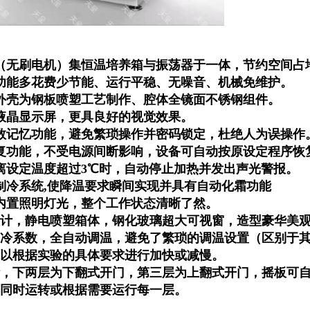
（无刷电机）集恒温培养箱与振荡器于一体，节约空间占
功能多花费少节能、运行平稳、无噪音、机械免维护
。
外壳为钢板喷塑工艺制作、腔体全镜面不锈钢组件。
液晶显示屏，更具良好的视觉效果。
数记忆功能，避免繁琐操作并密码锁定，杜绝人为误操作
复功能，不受电源间断影响，设备可自动按原设定程序恢
离设定温度超过
3
℃时，自动停止加热并发出声光警报。
制冷系统
,
使降温要求瞬间实现并具有自动化霜功能
内置照明灯光，整个工作状态清晰了然。
设计，静电喷塑箱体，钢化玻璃超大可视窗，造型豪华美
冷系数，全自动调温，避免了繁琐的调温设置（区别于
以根据实验的具体要求进行加快或减慢。
计，下两层为下翻式开门，第三层为上翻式开门，摇板可
同时运转或根据需要运行每一层。