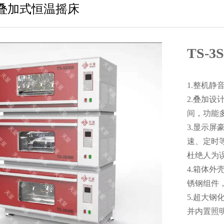
00叠加式恒温摇床
TS-
1.整机
2.叠加
间，功能
3.显示屏
速、定时
杜绝人为
4.箱体外
锈钢组件
5.超大
并内置照