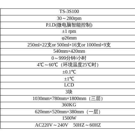
TS-
3S100
30
～
28
0rpm
P.I.D(微电脑智能控制)
±1 rpm
φ
2
6
mm
250
ml×
22
支
or 500ml×
16
支
or
10
00ml×
9
支
540
mm×
420
mm
0～999分钟
/
小时
4
℃～60℃（环境温度25℃时）
±0.1℃
±1℃
LCD
3
块
1030
mm×
780
mm×
1800
mm
（三层）
360
KG
620
mm×
520
mm×
380
mm
（一层）
1
50
0W
AC220V～240V 50HZ～60HZ